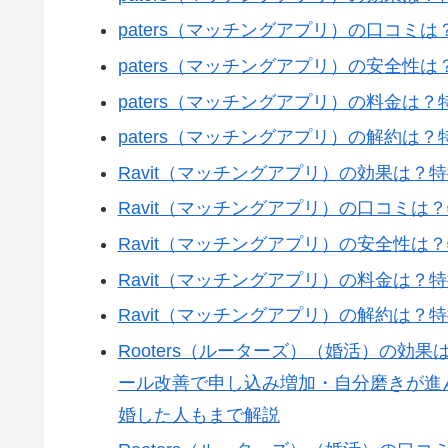
paters（マッチングアプリ）の口コミ
paters（マッチングアプリ）の安全性
paters（マッチングアプリ）の料金は
paters（マッチングアプリ）の解約は
Ravit（マッチングアプリ）の効果は？
Ravit（マッチングアプリ）の口コミは
Ravit（マッチングアプリ）の安全性は
Ravit（マッチングアプリ）の料金は？
Ravit（マッチングアプリ）の解約は？
Rooters（ルーターズ）（婚活）の効果
ール改善で申し込み増加・自分磨きが進
婚した人もまで解説