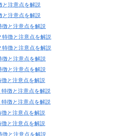
特徴と注意点を解説
特徴と注意点を解説
？特徴と注意点を解説
は？特徴と注意点を解説
は？特徴と注意点を解説
？特徴と注意点を解説
？特徴と注意点を解説
特徴と注意点を解説
は？特徴と注意点を解説
は？特徴と注意点を解説
特徴と注意点を解説
特徴と注意点を解説
？特徴と注意点を解説