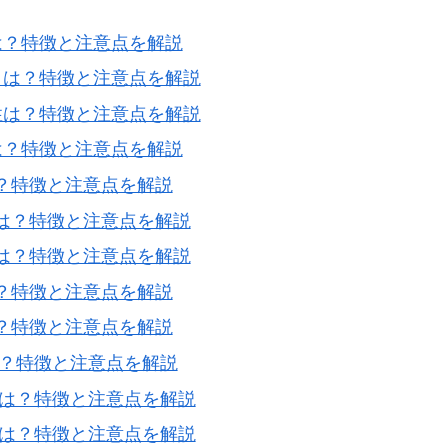
効果は？特徴と注意点を解説
口コミは？特徴と注意点を解説
安全性は？特徴と注意点を解説
解約は？特徴と注意点を解説
は？特徴と注意点を解説
ミは？特徴と注意点を解説
性は？特徴と注意点を解説
は？特徴と注意点を解説
は？特徴と注意点を解説
果は？特徴と注意点を解説
コミは？特徴と注意点を解説
全性は？特徴と注意点を解説