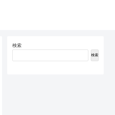
検索
検索