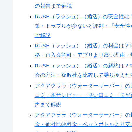
の報告まで解説
RUSH（ラッシュ）（婚活）の安全性は
策・トラブルが少ないと評判・「安全性
で解説
RUSH（ラッシュ）（婚活）の料金は？
格・再入会割引・アプリより高い理由・
RUSH（ラッシュ）（婚活）の解約は？
会の方法・複数社を比較して乗り換えた
アクアクララ（ウォーターサーバー）の
コミ・本音レビュー・良い口コミ・味が
声まで解説
アクアクララ（ウォーターサーバー）の
金・他社比較料金・ペットボトルより安